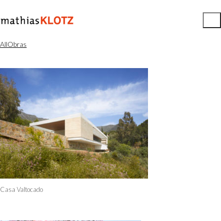
All
Obras
Casa Valtocado