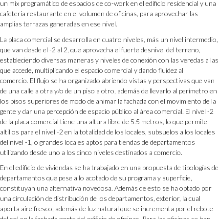
un mix programático de espacios de co-work en el edificio residencial y una
cafetería restaurante en el volumen de oficinas, para aprovechar las
amplias terrazas generadas en ese nivel.
La placa comercial se desarrolla en cuatro niveles, más un nivel intermedio,
que van desde el -2 al 2, que aprovecha el fuerte desnivel del terreno,
estableciendo diversas maneras y niveles de conexión con las veredas a las
que accede, multiplicando el espacio comercial y dando fluidez al
comercio. El flujo se ha organizado abriendo vistas y perspectivas que van
de una calle a otra y/o de un piso a otro, además de llevarlo al perímetro en
los pisos superiores de modo de animar la fachada con el movimiento de la
gente y dar una percepción de espacio público al área comercial. El nivel -2
de la placa comercial tiene una altura libre de 5.5 metros, lo que permite
altillos para el nivel -2 en la totalidad de los locales, subsuelos a los locales
del nivel -1, o grandes locales aptos para tiendas de departamentos
utilizando desde uno a los cinco niveles destinados a comercio.
En el edificio de viviendas se ha trabajado en una propuesta de tipologías de
departamentos que pese a lo acotado de su programa y superficie,
constituyan una alternativa novedosa. Además de esto se ha optado por
una circulación de distribución de los departamentos, exterior, la cual
aporta aire fresco, además de luz natural que se incrementa por el rebote
del sol en la fachada norte del edificio de oficinas. Para las oficinas se han