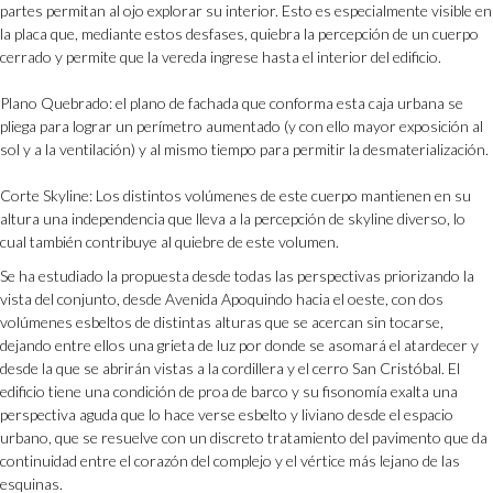
partes permitan al ojo explorar su interior. Esto es especialmente visible en
la placa que, mediante estos desfases, quiebra la percepción de un cuerpo
cerrado y permite que la vereda ingrese hasta el interior del edificio.
Plano Quebrado
: el plano de fachada que conforma esta caja urbana se
pliega para lograr un perímetro aumentado (y con ello mayor exposición al
sol y a la ventilación) y al mismo tiempo para permitir la desmaterialización.
Corte Skyline
: Los distintos volúmenes de este cuerpo mantienen en su
altura una independencia que lleva a la percepción de skyline diverso, lo
cual también contribuye al quiebre de este volumen.
Se ha estudiado la propuesta desde todas las perspectivas priorizando la
vista del conjunto, desde Avenida Apoquindo hacia el oeste, con dos
volúmenes esbeltos de distintas alturas que se acercan sin tocarse,
dejando entre ellos una grieta de luz por donde se asomará el atardecer y
desde la que se abrirán vistas a la cordillera y el cerro San Cristóbal. El
edificio tiene una condición de proa de barco y su fisonomía exalta una
perspectiva aguda que lo hace verse esbelto y liviano desde el espacio
urbano, que se resuelve con un discreto tratamiento del pavimento que da
continuidad entre el corazón del complejo y el vértice más lejano de las
esquinas.