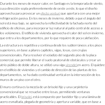
Durante los meses de mayor calor, en Santiago es la temporada de viento,
cuya dirección sopla preferentemente de oeste a este, lo que el diseño
aprovecha para provocar un
efecto venturi
que aportara con una mejor
refrigeración pasiva. En los meses de invierno, debido a que el ángulo del
sol está muy bajo, se aprovecha la reflectividad de la fachada norte del
edificio de oficinas, para incorporar luz natural al patio central de acceso a
los volúmenes. El edificio de vivienda aprovecha el calor del sol en invierno,
que entra a los departamentos, por lo que requiere de poca calefacción.
La estructura es repetitiva y continua desde los subterráneos a los pisos
superiores, en base a pilares capiteles, vigas, losas, con crujías
convencionales. Para resolver el voladizo del segundo piso de la placa
comercial, que permite liberar el suelo peatonal de obstáculos y crear un
atrio público de doble altura, se utilizó una viga
virendel
en acero. El quiebre
en el edificio de viviendas y el cambio de dirección de las plantas de los
departamentos, se ha dado continuidad vertical en la intersección de los
muros de un piso con el otro.
El muro cortina es la mezcla de un brisolei fijo y una carpintería
convencional que se resuelve entre losas, permitiendo ventanas
practicables. El
brisolei
, está compuesto por bastidor fijo y una lámina de
acero esmaltada, plegada de geometría y apertura variable, que en base a